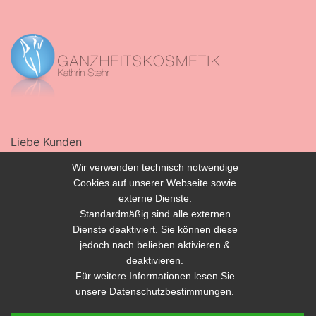
Liebe Kunden
Wir verwenden technisch notwendige
bei nicht Wahrnehmung Ihrer Termine ohne rechtzeitige
Cookies auf unserer Webseite sowie
Absage (24 Stunden vorher) behalte ich mir vor, den
externe Dienste.
kompletten Betrag in Rechnung zu stellen.
Standardmäßig sind alle externen
Dienste deaktiviert. Sie können diese
Ich bitte um Ihr Verständnis,
jedoch nach belieben aktivieren &
deaktivieren.
Ihre Kathrin Stehr
Für weitere Informationen lesen Sie
unsere Datenschutzbestimmungen.